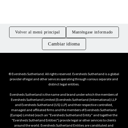
Aspectos jurídicos y de gestión
Volver al menú principal
Manténgase informado
Cambiar idioma
© Eversheds Sutherland. All rights reserved. Eversheds Sutherland is a global 
provider of legal and other services operating through various separate and 
Eversheds Sutherland is the name and brand under which the members of 
Eversheds Sutherland Limited (Eversheds Sutherland (International) LLP 
and Eversheds Sutherland (US) LLP) and their respective controlled, 
managed and affiliated firms and the members of Eversheds Sutherland 
(Europe) Limited (each an "Eversheds Sutherland Entity" and together the 
"Eversheds Sutherland Entities") provide legal or other services to clients 
around the world. Eversheds Sutherland Entities are constituted and 