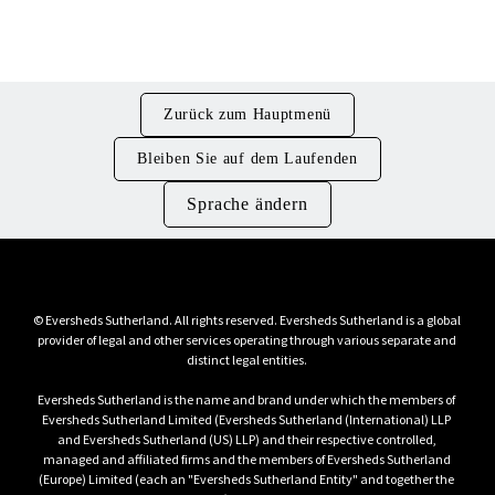
Geschäftsleitung und Rechtsabteilung
Zurück zum Hauptmenü
Bleiben Sie auf dem Laufenden
Sprache ändern
© Eversheds Sutherland. All rights reserved. Eversheds Sutherland is a global 
provider of legal and other services operating through various separate and 
Eversheds Sutherland is the name and brand under which the members of 
Eversheds Sutherland Limited (Eversheds Sutherland (International) LLP 
and Eversheds Sutherland (US) LLP) and their respective controlled, 
managed and affiliated firms and the members of Eversheds Sutherland 
(Europe) Limited (each an "Eversheds Sutherland Entity" and together the 