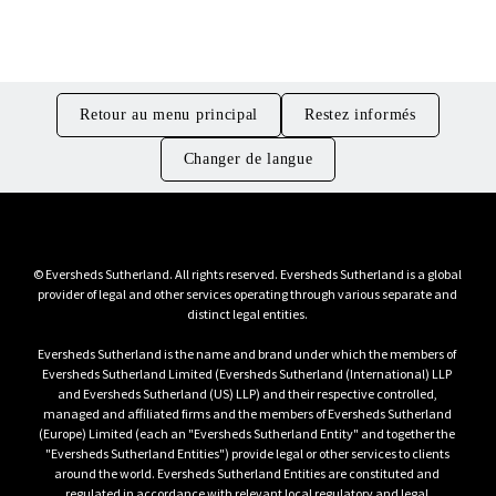
Direction et Juridique
Retour au menu principal
Restez informés
Changer de langue
© Eversheds Sutherland. All rights reserved. Eversheds Sutherland is a global 
provider of legal and other services operating through various separate and 
Eversheds Sutherland is the name and brand under which the members of 
Eversheds Sutherland Limited (Eversheds Sutherland (International) LLP 
and Eversheds Sutherland (US) LLP) and their respective controlled, 
managed and affiliated firms and the members of Eversheds Sutherland 
(Europe) Limited (each an "Eversheds Sutherland Entity" and together the 
"Eversheds Sutherland Entities") provide legal or other services to clients 
around the world. Eversheds Sutherland Entities are constituted and 
regulated in accordance with relevant local regulatory and legal 