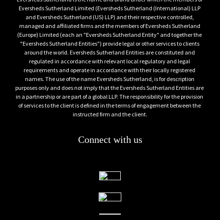
funzionario responsabile per l’IT e fornite Assistenza per 
Chiedete ai funzionari di sottoscrivere una dichiarazione 
Eversheds Sutherland Limited (Eversheds Sutherland (International) LLP 
and Eversheds Sutherland (US) LLP) and their respective controlled, 
l’accesso a dati elettronici e per dare seguito alle loro 
secondo cui i loro hard drives sono stati completamente 
managed and affiliated firms and the members of Eversheds Sutherland 
richieste
cancellati
(Europe) Limited (each an "Eversheds Sutherland Entity" and together the 
Delegate almeno altri due membri del team, che non sono 
Assicuratevi che tutti i dispositivi siano stati restituiti
"Eversheds Sutherland Entities") provide legal or other services to clients 
around the world. Eversheds Sutherland Entities are constituted and 
stati incaricati di seguire/assistere i funzionari, per gestire le 
Informate il team legale di ogni aspetto ed aggiornateli di 
regulated in accordance with relevant local regulatory and legal 
questioni strategiche
ogni step da intraprendere d’accordo con i funzionari
requirements and operate in accordance with their locally registered 
Delegate un membro del team IT per assistere alle 
names. The use of the name Eversheds Sutherland, is for description 
purposes only and does not imply that the Eversheds Sutherland Entities are 
registrazioni e per gestire le richieste relative al settore IT 
in a partnership or are part of a global LLP. The responsibility for the provision 
dei funzionari
of services to the client is defined in the terms of engagement between the 
Informate immediatamente il team legale o i consulenti 
instructed firm and the client.
legali esterni di ogni problema che possa impedirvi di 
fornire accesso ai dati o che possa ritardarne le tempistiche
Connect with us